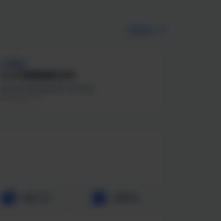
查看更多
行业资讯
2026年度数据报告发布
全面回顾年度数据趋势与预测表现
2026-07-14
数据工场
云擎科技