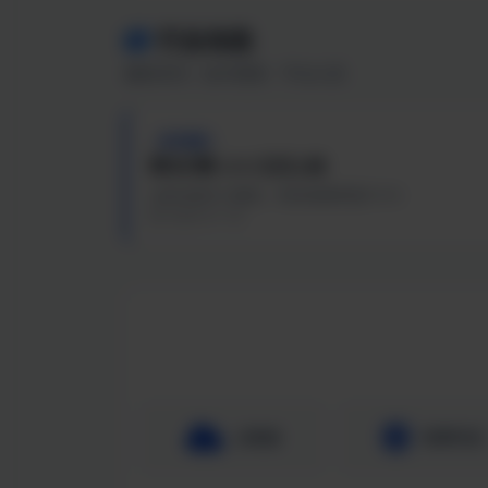
行业动态
最新资讯 · 技术更新 · 平台公告
技术更新
算法引擎 v3.0 正式上线
全新深度学习模型，预测准确率提升12%
2026-07-18
云数据
智算科技