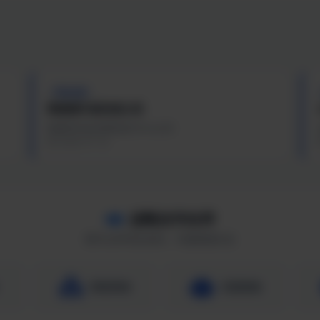
平台公告
数据源升级完成公告
数据同步延迟降低至50ms以内
2026-07-16
战略合作伙伴
携手业界领先机构，共建数据生态
数联网络
深蓝智能