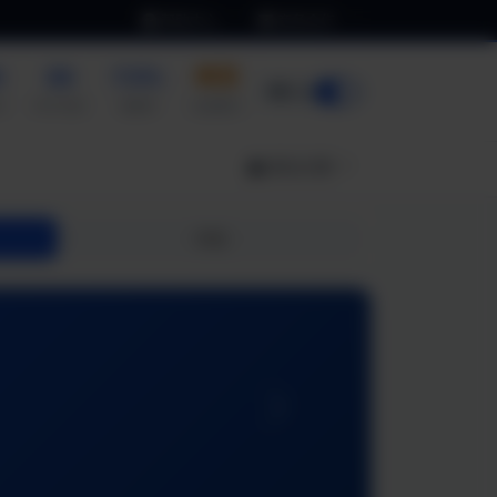
帮助中心
|
商务合作
|
0
30
7.5%
单双
开启
本
命中次数
准确率
当前模式
算法引擎
杀组
大
累积海量
查看