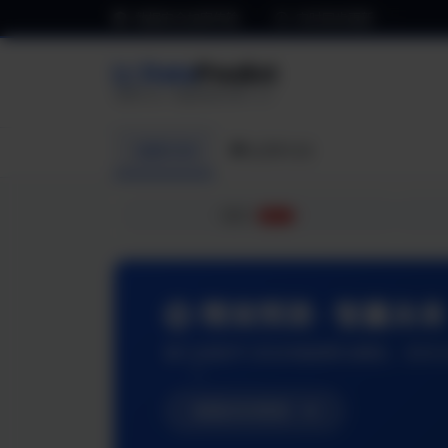
数据安全加密传输
|
实时同步更新
|
Data
Predict
加拿大28 · 智能预测引擎 v3.0
加拿大28
台湾PC28
组合
热门