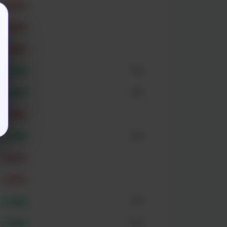
-
未中
-
未中
-
未中
单双
命中
单双
命中
-
未中
单双
命中
-
未中
-
未中
单双
命中
单双
命中