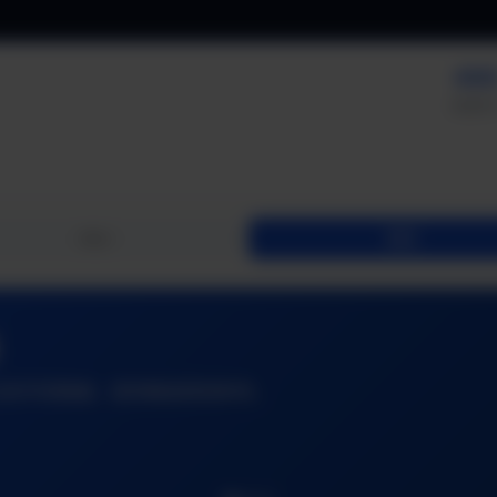
40
数据样
大小
单双