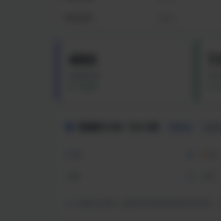
3466387
03:57
480
7
总数据记录
综合
+12.5%
+
数据统计分析 · 近400期
号码 15
出现 
单
8
双
大单
3
大双
后续开出号码：
20 22 12 18 18 16 16 12 14 19