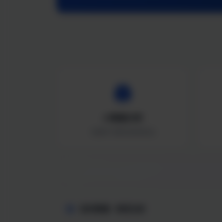
AI智能分析
深度学习算法持续优化
实时预测 · 单双分析