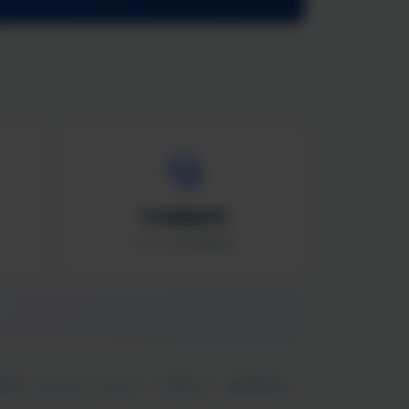
专业客服支持
7×24小时在线服务
更新于 2026-08-07 05:05:13
算法 v5
泰胜预测